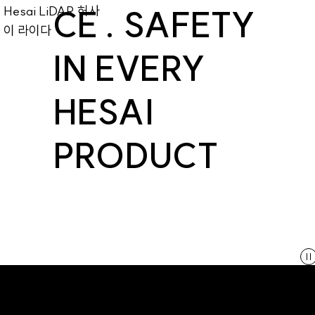
Hesai LiDAR 허사
CE . SAFETY
이 라이다
IN EVERY
HESAI
PRODUCT