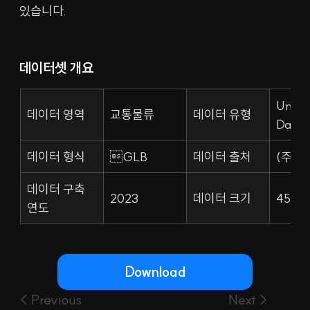
있습니다.
데이터셋 개요
Unity 
데이터 영역
교통물류
데이터 유형
Data
데이터 형식
GLB
데이터 출처
(주)
데이터 구축 
2023
데이터 크기
45.6
연도
Download
< Previous
Next >