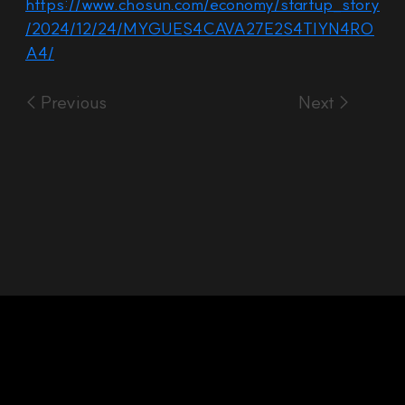
https://www.chosun.com/economy/startup_story
/2024/12/24/MYGUES4CAVA27E2S4TIYN4RO
A4/
< Previous
Next >
Headquarters: 28 Mabang-ro, Seocho-gu, Seoul,