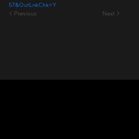
57&OutLnkChk=Y
< Previous
Next >
Headquarters: 28 Mabang-ro, Seocho-gu, Seoul,
Republic of Korea
Middle East Office: Boutique Office No. 8, Dubai Media
City, Dubai, UAE