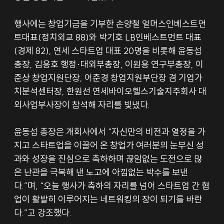
행사에는 창업기금을 기부한 손양철 얼머스인베스트먼
트대표(정치외교 88)와 박기호 LB인베스트먼트 대표
(경제 82), 연세 스타트업 대표 20명을 비롯해 윤동섭 
총장, 김용호 행정·대외부총장, 이원용 연구부총장, 이
준상 창업지원단장, 어준경 창업지원부단장 겸 기업가
치분석센터장, 한원선 연세바이오헬스기술지주회사 대
외사업부사장이 참석해 자리를 빛냈다.
윤동섭 총장은 개회사에서 “자신만의 비전과 열정을 가
지고 스타트업을 이끌어 온 창업가 여러분의 눈부신 성
과와 성장을 진심으로 축하하며 끊임없는 도전으로 많
은 난관을 극복해 낸 노고에 아낌없는 박수를 보낸
다.”며, “오늘 행사가 축하의 자리를 넘어 스타트업 간 협
업이 활발히 이루어지는 네트워킹의 장이 되기를 바란
다.”고 강조했다.