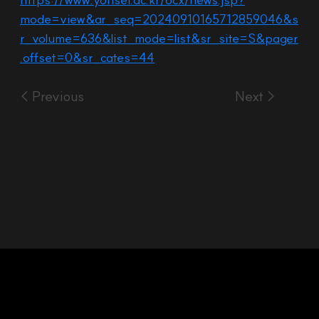
mode=view&ar_seq=20240910165712859046&s
r_volume=636&list_mode=list&sr_site=S&pager
.offset=0&sr_cates=44
< Previous
Next >