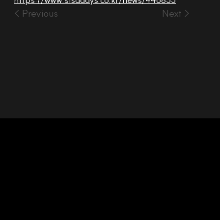
< Previous
Next >
Headquarters: 28 Mabang-ro, Seocho-gu, Seoul,
Republic of Korea
Middle East Office: Boutique Office No. 8, Dubai Media
City, Dubai, UAE
Mail :
info@mobiltech.io