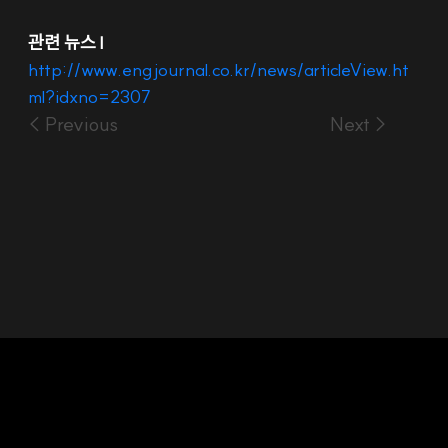
관련 뉴스 l
http://www.engjournal.co.kr/news/articleView.ht
ml?idxno=2307
< Previous
Next >